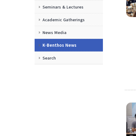
Academic Gatherings
Seminars & Lectures
News Media
Academic Gatherings
K-Benthos News
News Media
Search
K-Benthos News
Search