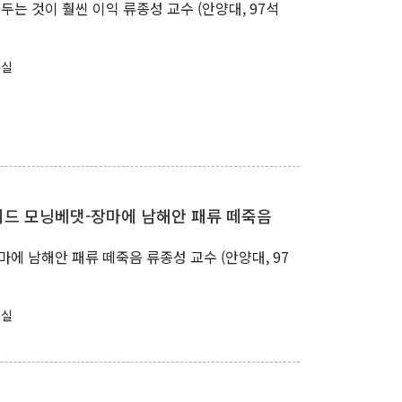
두는 것이 훨씬 이익 류종성 교수 (안양대, 97석
구실
와이드 모닝베댓-장마에 남해안 패류 떼죽음
장마에 남해안 패류 떼죽음 류종성 교수 (안양대, 97
구실