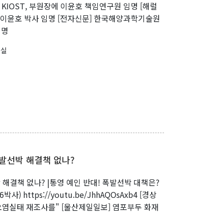
] KIOST, 부원장에 이윤호 책임연구원 임명 [해럴
 이윤호 박사 임명 [전자신문] 한국해양과학기술원
임명
구실
폭발선박 해결책 없나?
 해결책 없나? |통영 예인 반대! 폭발선박 대책은?
사) https://youtu.be/JhhAQOsAxb4 [경상
오염실태 재조사를" [울산제일일보] 염포부두 화재