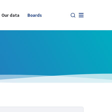
Our data
Boards
Members
Faculty
Staff
Graduate Students
Alumni