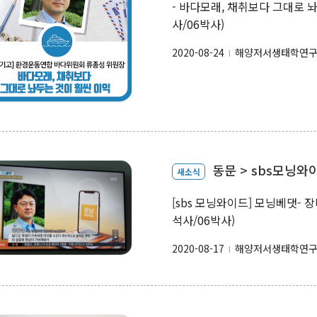
- 바다모래, 채취보다 그대로 놔
사/06박사)
2020-08-24
해양저서생태학연
l
동문 > sbs모닝
새소식
[sbs 모닝와이드] 모닝베댓- 
석사/06박사)
2020-08-17
해양저서생태학연
l