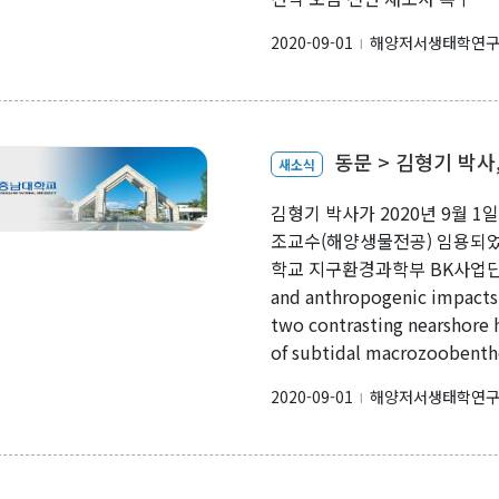
2020-09-01
해양저서생태학연
l
동문 > 김형기 박사
새소식
김형기 박사가 2020년 9월
조교수(해양생물전공) 임용되었습
학교 지구환경과학부 BK사업단 
and anthropogenic impacts
two contrasting nearshore 
of subtidal macrozoobentho
2020-09-01
해양저서생태학연
l