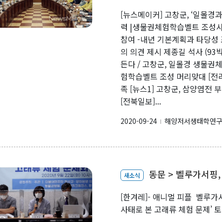
[뉴스메이커] 고창군, ‘일몰경
력 |생물권체험학습벨트 조성사업
참여 -내년 기본계획과 타당성
의 의견 제시 제종길 석사 (93
든다 / 고창군, 일몰경 생물권
험학습벨트 조성 머리맞대 [전
족 [뉴스1] 고창군, 삼양염전 
[전북일보]...
2020-09-24
해양저서생태학연
l
동문 > 벨루가서핑,
새소식
[한겨레]- 애니멀 피플 벨루가서
사태로 본 고래류 체험 문제’ 토