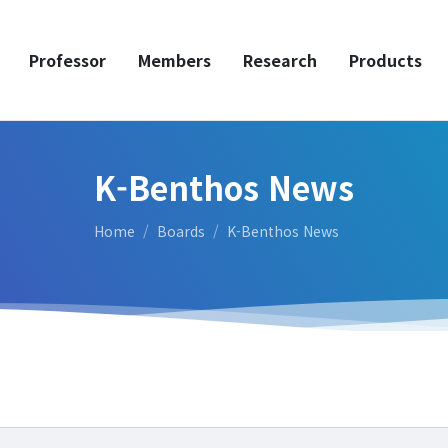
Professor
Members
Research
Products
K-Benthos News
Home
Boards
K-Benthos News
Professor
Profile & Timeline
Making an ‘Impact’
Teaching