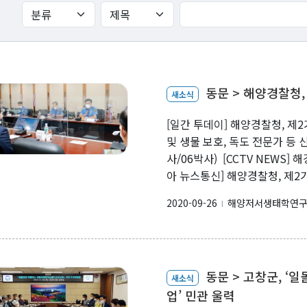
Products
Journal Articles
동문 > 해양경찰청
Presentations
새소식
Invited Talks or Keynote
[일간 투데이] 해양경찰청, 제
및 생물 보호, 독도 전문가 등 신
사/06박사) [CCTV NEWS
아 뉴스통신] 해양경찰청, 제
2020-09-26
해양저서생태학연
l
동문 > 고창군, 
새소식
업’ 민관 울력