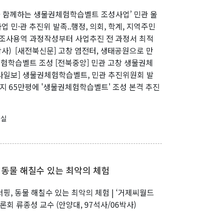
과 함께하는 생물권체험학습벨트 조성사업’ 민관 울
 민·관 추진위 발족..행정, 의회, 학계, 지역주민
 조사용역 과정작성부터 사업추진 전 과정서 최적
박사) [새전북신문] 고창 염전터, 생태공원으로 만
체험학습벨트 조성 [전북중앙] 민관 고창 생물권체
라일보] 생물권체험학습벨트, 민관 추진위원회 발
부지 65만평에 '생물권체험학습벨트' 조성 본격 추진
구실
 동물 해칠수 있는 최악의 체험
핑, 동물 해칠수 있는 최악의 체험 | ‘거제씨월드
론회 류종성 교수 (안양대, 97석사/06박사)