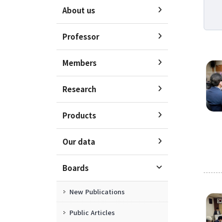
About us
Research
Professor
Vision & Goal
Members
Topics
Projects
Research
Facilities
Products
Our data
Boards
Boards
New Publications
Public Articles
New Publications
Seminars & Lectures
Public Articles