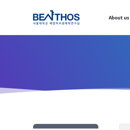
About us
About us
Greetings
Applying to Program
LAB Identity
Contact Us