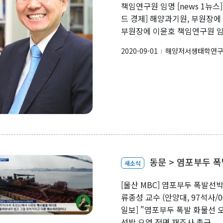
책임연구원 임명 [news 1뉴스
드 경제] 해양과기원, 부원장에
부원장에 이윤호 책임연구원 
2020-09-01
해양저서생태학연
l
동문 > 염포부두 
새소식
[울산 MBC] 염포부두 폭발선박
류종성 교수 (안양대, 97석사/06박
일보] "염포부두 폭발 화물선 
선박 오염 전면 재조사 촉구