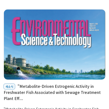
Professor
Profile & Timeline
Making an ‘Impact’
Teaching
Members
Faculty
Staff
Graduate Students
"Metabolite-Driven Estrogenic Activity in
새소식
Alumni
Freshwater Fish Associated with Sewage Treatment
Plant Eff...
"Metabolite-Driven Estrogenic Activity in Freshwater Fish