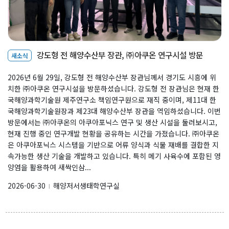
Our Benthos
Our Sea
Our Booklet
강도형 전 해양수산부 장관, ㈜아쿠온 연구시설 방문
새소식
2026년 6월 29일, 강도형 전 해양수산부 장관님께서 경기도 시흥에 위
치한 ㈜아쿠온 연구시설을 방문하셨습니다. 강도형 전 장관님은 현재 한
Boards
국해양과학기술원 제주연구소 책임연구원으로 재직 중이며, 제11대 한
국해양과학기술원장과 제23대 해양수산부 장관을 역임하셨습니다. 이번
New Publications
방문에서는 ㈜아쿠온의 아쿠아포닉스 연구 및 생산 시설을 둘러보시고,
현재 진행 중인 연구개발 현황을 공유하는 시간을 가졌습니다. ㈜아쿠온
Public Articles
은 아쿠아포닉스 시스템을 기반으로 어류 양식과 식물 재배를 결합한 지
Seminars & Lectures
속가능한 생산 기술을 개발하고 있습니다. 특히 메기 사육수에 포함된 영
양염을 활용하여 새싹인삼...
Academic Gatherings
2026-06-30
해양저서생태학연구실
l
News Media
K-Benthos News
Search