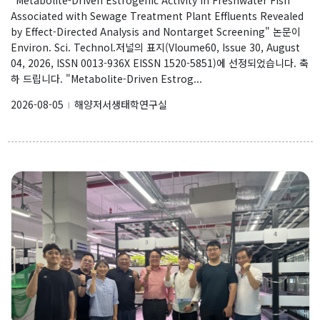
Research
Associated with Sewage Treatment Plant Effluents Revealed
by Effect-Directed Analysis and Nontarget Screening" 논문이
Vision & Goal
Environ. Sci. Technol.저널의 표지(Vloume60, Issue 30, August
04, 2026, ISSN 0013-936X EISSN 1520-5851)에 선정되었습니다. 축
Topics
하 드립니다. "Metabolite-Driven Estrog...
Projects
2026-08-05
해양저서생태학연구실
l
Facilities
Products
Journal Articles
Presentations
Invited Talks or Keynote
Our data