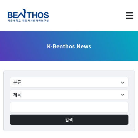
K-Benthos News
About us
Greetings
Applying to Program
LAB Identity
검색
Contact Us