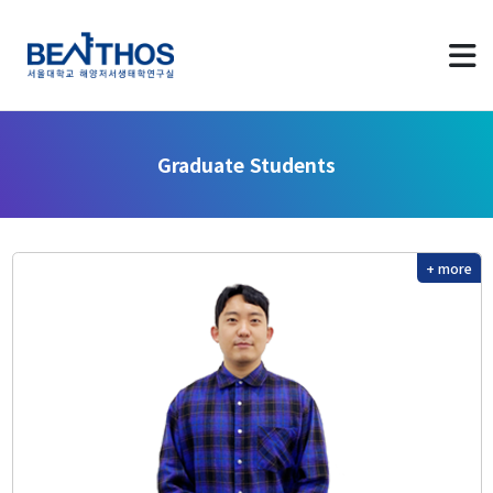
Graduate Students
About us
+ more
Greetings
Applying to Program
LAB Identity
Contact Us