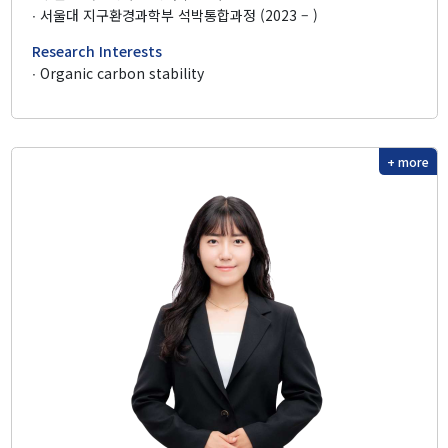
∙ 서울대 지구환경과학부 석박통합과정 (2023 – )
Our Benthos
Research Interests
Our Sea
∙ Organic carbon stability
Our Booklet
+ more
Boards
New Publications
Public Articles
Seminars & Lectures
Academic Gatherings
News Media
K-Benthos News
Search