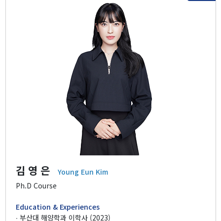
Research
Vision & Goal
Topics
Projects
Facilities
Products
Journal Articles
Presentations
김 영 은
Young Eun Kim
Invited Talks or Keynote
Ph.D Course
Education & Experiences
Our data
∙ 부산대 해양학과 이학사 (2023)