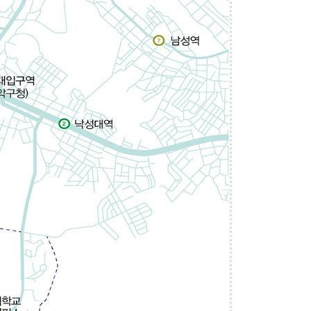
Our data
Our Benthos
Our Sea
Our Booklet