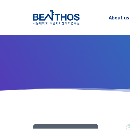
About us
About us
Greetings
Applying to Program
LAB Identity
Contact Us