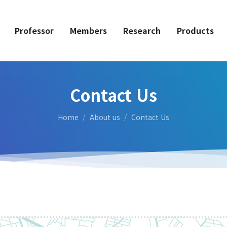
Professor
Members
Research
Products
Contact Us
Home
About us
Contact Us
Professor
Profile & Timeline
Making an ‘Impact’
Teaching