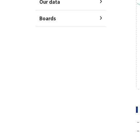
Our data
Academic Gatherings
News Media
Boards
K-Benthos News
Search