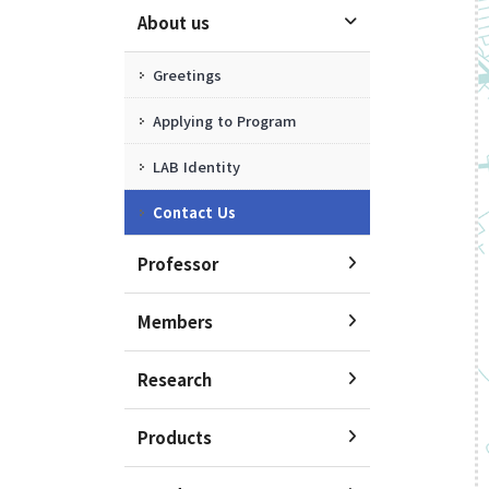
About us
Research
Greetings
Vision & Goal
Applying to Program
Topics
LAB Identity
Projects
Contact Us
Facilities
Professor
Boards
Members
Research
New Publications
Public Articles
Products
Seminars & Lectures