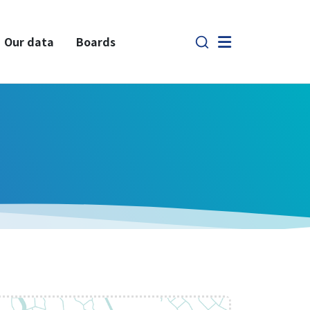
Our data
Boards
Members
Faculty
Staff
Graduate Students
Alumni