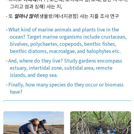
그리고 섬과 심해) 사는 지,
Professor
또
얼마나 많이
(생물량/에너지관점) 사는 지를 조사 연구
Profile & Timeline
What kind of marine animals and plants live in the
Making an ‘Impact’
ocean? Target marine organisms include crustacean,
Teaching
bivalves, polychaetes, copepods, benthic fishes,
benthic diatoms, macroalgae, and halophytes etc.
And, where do they live? Study gardens encompass
Members
estuary, intertidal zone, subtidal area, remote
islands, and deep sea.
Faculty
Finally, how many species do they occur or biomass
have?
Staff
Graduate Students
Alumni