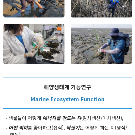
Research
Vision & Goal
Topics
Projects
Facilities
Products
해양생태계 기능연구
Journal Articles
Presentations
Marine Ecosystem Function
Invited Talks or Keynote
생물들이 어떻게
에너지를 만드는 지
(일차생산/이차생산),
어떤 먹이
를 좋아하고(섭식),
짝짓기
는 어떻게 하는 지(생식/
Our data
행동),