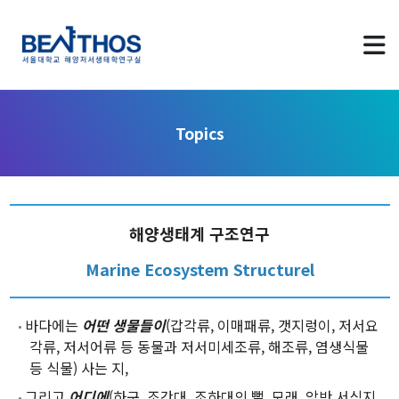
Topics
About us
해양생태계 구조연구
Greetings
Marine Ecosystem Structurel
Applying to Program
LAB Identity
바다에는
어떤 생물들이
(갑각류, 이매패류, 갯지렁이, 저서요
각류, 저서어류 등 동물과 저서미세조류, 해조류, 염생식물
Contact Us
등 식물) 사는 지,
그리고
어디에
(하구, 조간대, 조하대의 뻘, 모래, 암반 서식지,