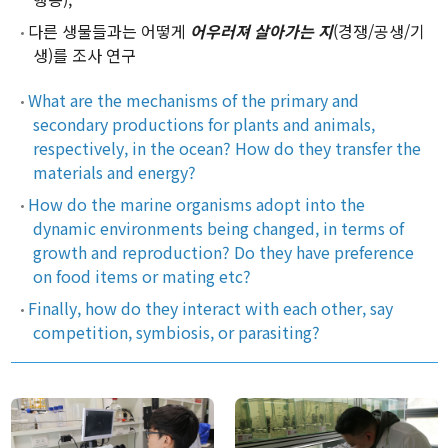
다른 생물들과는 어떻게
어우러져 살아가는 지
(경쟁/공생/기
Our Benthos
생)를 조사 연구
Our Sea
What are the mechanisms of the primary and
Our Booklet
secondary productions for plants and animals,
respectively, in the ocean? How do they transfer the
materials and energy?
Boards
How do the marine organisms adopt into the
dynamic environments being changed, in terms of
New Publications
growth and reproduction? Do they have preference
Public Articles
on food items or mating etc?
Seminars & Lectures
Finally, how do they interact with each other, say
competition, symbiosis, or parasiting?
Academic Gatherings
News Media
K-Benthos News
Search