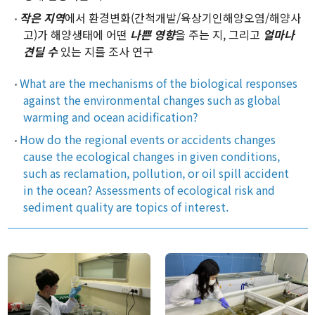
작은 지역
에서 환경변화(간척개발/육상기인해양오염/해양사
고)가 해양생태에 어떤
나쁜 영향
을 주는 지, 그리고
얼마나
견딜 수
있는 지를 조사 연구
What are the mechanisms of the biological responses
against the environmental changes such as global
warming and ocean acidification?
How do the regional events or accidents changes
cause the ecological changes in given conditions,
such as reclamation, pollution, or oil spill accident
in the ocean? Assessments of ecological risk and
sediment quality are topics of interest.