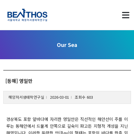
Our Sea
About us
[동해] 영일만
Greetings
해양저서생태학연구실
2026-03-01
조회수 603
Applying to Program
l
l
LAB Identity
Contact Us
경상북도 포항 앞바다에 자리한 영일만은 직선적인 해안선이 주를 이
루는 동해안에서 드물게 안쪽으로 깊숙이 파고든 지형적 개성을 지닌
해역입니다. 이러한 뚜렷한 만(Bay)의 형태는 포항의 바다를 한층 입