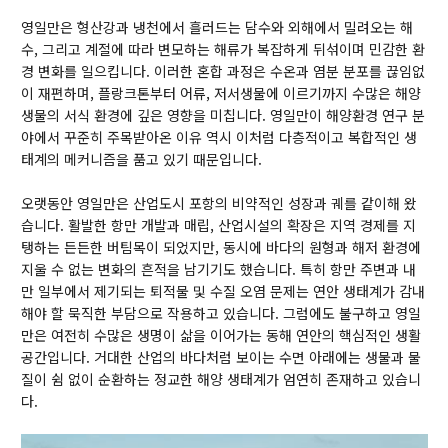
Research
영일만은 형산강과 냉천에서 흘러드는 담수와 외해에서 밀려오는 해
수, 그리고 계절에 따라 변모하는 해류가 복잡하게 뒤섞이며 민감한 환
Vision & Goal
경 변화를 일으킵니다. 이러한 혼합 과정은 수온과 염분 분포를 끊임없
Topics
이 재편하며, 플랑크톤부터 어류, 저서생물에 이르기까지 수많은 해양
생물의 서식 환경에 깊은 영향을 미칩니다. 영일만이 해양환경 연구 분
Projects
야에서 꾸준히 주목받아온 이유 역시 이처럼 다층적이고 복합적인 생
Facilities
태계의 메커니즘을 품고 있기 때문입니다.
오랫동안 영일만은 산업도시 포항의 비약적인 성장과 궤를 같이해 왔
습니다. 활발한 항만 개발과 매립, 산업시설의 확장은 지역 경제를 지
Products
탱하는 든든한 버팀목이 되었지만, 동시에 바다의 원형과 해저 환경에
지울 수 없는 변화의 흔적을 남기기도 했습니다. 특히 항만 주변과 내
Journal Articles
만 일부에서 제기되는 퇴적물 및 수질 오염 문제는 연안 생태계가 감내
해야 할 묵직한 부담으로 작용하고 있습니다. 그럼에도 불구하고 영일
Presentations
만은 여전히 수많은 생명이 삶을 이어가는 동해 연안의 핵심적인 생활
Invited Talks or Keynote
공간입니다. 거대한 산업의 바다처럼 보이는 수면 아래에는 생물과 물
질이 쉼 없이 순환하는 정교한 해양 생태계가 엄연히 존재하고 있습니
다.
Our data