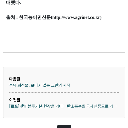
Research
대했다.
Vision & Goal
출처 : 한국농어민신문(http://www.agrinet.co.kr)
Topics
Projects
Facilities
Products
다음글
Journal Articles
부유 퇴적물, 보이지 않는 교란의 시작
Presentations
이전글
Invited Talks or Keynote
[르포]갯벌 블루카본 현장을 가다…탄소흡수원 국제인증으로 가는
길
Our data