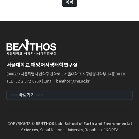
목록
Our Benthos
Our Sea
Our Booklet
Boards
서울대학교 해양저서생태학연구실
New Publications
(08826) 서울특별시 관악구 관악로 1 서울대학교 지구환경과학부 24동 303호
TEL : 82-2-872-6750 | Email : benthos@snu.ac.kr
Public Articles
Seminars & Lectures
Academic Gatherings
News Media
COPYRIGHTS ©
BENTHOS Lab. School of Earth and Environmental
K-Benthos News
Sciences
, Seoul National University, Republic of KOREA
Search