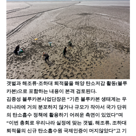
Professor
Profile & Timeline
Making an ‘Impact’
Teaching
Members
Faculty
갯벌과 해조류·조하대 퇴적물을 해양 탄소저감 활동(블루
카본)으로 포함하는 내용이 본격 검토된다.
Staff
김종성 블루카본사업단장은 “기존 블루카본 생태계는 우
Graduate Students
리나라에 거의 분포하지 않거나 규모가 작아서 국가 단위
Alumni
의 탄소흡수 정책에 활용하기 어려운 측면이 있었다”며
“이번 총회로 우리나라 실정에 맞는 갯벌, 해조류, 조하대
퇴적물의 신규 탄소흡수원 국제인증이 머지않았다”고 기