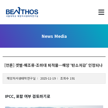
News Media
About us
[언론] 갯벌·해조류·조하대 퇴적물···해양 ‘탄소저감’ 인정되나
Greetings
해양저서생태학연구실
2025-11-19
조회수 191
Applying to Program
l
l
LAB Identity
Contact Us
IPCC, 포함 여부 검토하기로